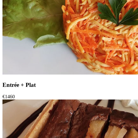
Entrée + Plat
€
14
60